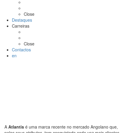
Atlantis
Shoyce
Close
Destaques
Carreiras
Oportunidades de Emprego
Formulário de Candidatura
Close
Contactos
en
A
Atlantis
é uma marca recente no mercado Angolano que,
pelos seus atributos, tem conquistado cada vez mais clientes.