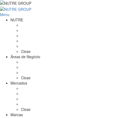
Menu
NUTRE
Sobre Nós
Missão / Visão
Cronologia
NUTRE em números
I&D
Close
Áreas de Negócio
Agricultura
Produção Alimentar
Gestão de Risco
Close
Mercados
Roménia
Angola
Brasil
Moçambique
Close
Marcas